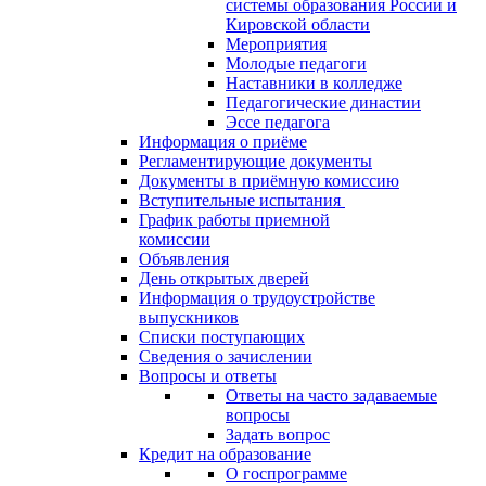
системы образования России и
Кировской области
Мероприятия
Молодые педагоги
Наставники в колледже
Педагогические династии
Эссе педагога
Информация о приёме
Регламентирующие документы
Документы в приёмную комиссию
Вступительные испытания
График работы приемной
комиссии
Объявления
День открытых дверей
Информация о трудоустройстве
выпускников
Списки поступающих
Сведения о зачислении
Вопросы и ответы
Ответы на часто задаваемые
вопросы
Задать вопрос
Кредит на образование
О госпрограмме