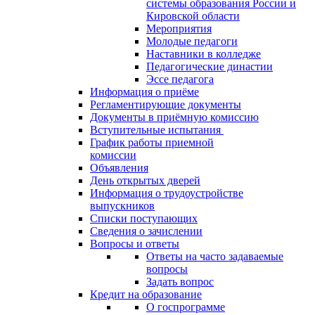
системы образования России и
Кировской области
Мероприятия
Молодые педагоги
Наставники в колледже
Педагогические династии
Эссе педагога
Информация о приёме
Регламентирующие документы
Документы в приёмную комиссию
Вступительные испытания
График работы приемной
комиссии
Объявления
День открытых дверей
Информация о трудоустройстве
выпускников
Списки поступающих
Сведения о зачислении
Вопросы и ответы
Ответы на часто задаваемые
вопросы
Задать вопрос
Кредит на образование
О госпрограмме